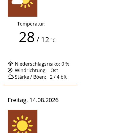
Temperatur:
28
/
12
°C
Niederschlagsrisiko:
0
%
Windrichtung:
Ost
Stärke / Böen:
2 / 4
bft
Freitag, 14.08.2026