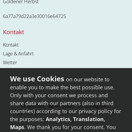
Goldener Herbst
6a77a79d22a3e30016e64725
Kontakt
Kontakt
Lage & Anfahrt
Wetter
on our website to
enable you to make the best possible use.
Only with your consent we process and
share data with our partners (also in third
Buchen
⋅
Kontakt
⋅
instagram
⋅
countries) according to our privacy policy for
facebook
- Urlaub in MV - folgen Sie uns!
the purposes:
Analytics, Translation,
⋅
Impressum
⋅
Datenschutz
Maps
. We thank you for your consent. You
(Zustimmungseinstellungen)