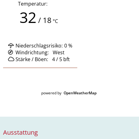
Temperatur:
32
/
18
°C
Niederschlagsrisiko:
0
%
Windrichtung:
West
Stärke / Böen:
4 / 5
bft
powered by
OpenWeatherMap
Ausstattung