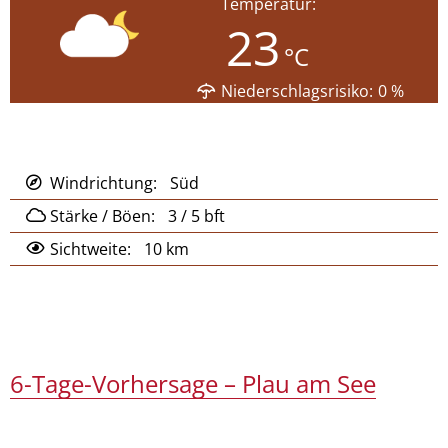
Temperatur:
23
°C
Niederschlagsrisiko:
0
%
Windrichtung:
Süd
Stärke / Böen:
3 / 5
bft
Sichtweite:
10 km
6-Tage-Vorhersage – Plau am See