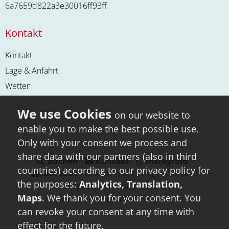
6a7659d822a3e30016ff93ff
Kontakt
Kontakt
Lage & Anfahrt
Wetter
on our website to
enable you to make the best possible use.
Only with your consent we process and
share data with our partners (also in third
Buchen
⋅
Kontakt
⋅
instagram
⋅
countries) according to our privacy policy for
facebook
- Urlaub in MV - folgen Sie uns!
the purposes:
Analytics, Translation,
⋅
Impressum
⋅
Datenschutz
Maps
. We thank you for your consent. You
(Zustimmungseinstellungen)
can revoke your consent at any time with
effect for the future.